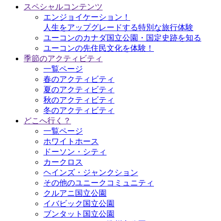
スペシャルコンテンツ
エンジョイケーション！
人生をアップグレードする特別な旅行体験
ユーコンのカナダ国立公園・国定史跡を知る
ユーコンの先住民文化を体験！
季節のアクティビティ
一覧ページ
春のアクティビティ
夏のアクティビティ
秋のアクティビティ
冬のアクティビティ
どこへ行く？
一覧ページ
ホワイトホース
ドーソン・シティ
カークロス
ヘインズ・ジャンクション
その他のユニークコミュニティ
クルアニ国立公園
イバビック国立公園
ブンタット国立公園