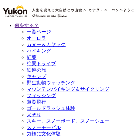
何をする？
一覧ページ
オーロラ
カヌー＆カヤック
ハイキング
紅葉
絶景ドライブ
鉄道の旅
キャンプ
野生動物ウォッチング
マウンテンバイキング＆サイクリング
フィッシング
遊覧飛行
ゴールドラッシュ体験
犬ぞり
スキー、スノーボード、スノーシュー
スノーモービル
気軽に文化体験