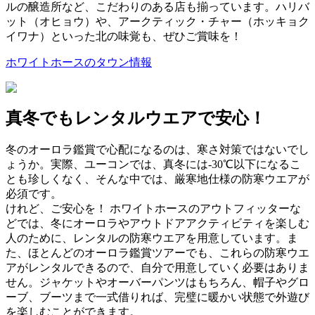
ルの醸造所など、こだわりのある店も揃っています。ハリバ
ット（オヒョウ）や、アークティック・チャー（ホッキョク
イワナ）といった北の味覚も、ぜひご賞味を！
ホワイトホースのタウン情報
真冬でもレンタルウエアで安心！
冬のオーロラ鑑賞で心配になるのは、寒さ対策ではないでし
ょうか。実際、ユーコンでは、真冬には-30℃以下になるこ
とも珍しくなく、そんな中では、厳寒地仕様の防寒ウエアが
必須です。
けれど、ご安心を！ ホワイトホースのアウトフィッターな
どでは、冬にオーロラやアウトドアアクティビティを楽しむ
人のために、レンタルの防寒ウエアを用意しています。ま
た、ほとんどのオーロラ鑑賞ツアーでも、これらの防寒ウエ
アがレンタルできるので、自分で用意していく必要はありま
せん。ジャケットやオーバーパンツはもちろん、帽子やグロ
ーブ、ブーツまで一式借りれば、完璧に暖かい状態で外遊び
を楽しむことができます。