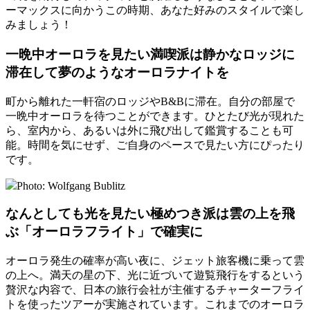
ーマックスに向かうこの時期、あなた好みのスタイルで楽し
みましょう！
一晩中オーロラを見たい満喫派は
静かなロッジに
滞在して夢のようなオーロラナイトを
町から離れた一軒宿のロッジやB&Bに滞在。自分の部屋で
一晩中オーロラを待つことができます。ひとたび光が現れた
ら、室内から、あるいは外に飛び出して鑑賞することも可
能。時間を気にせず、ご自身のペースで見たい方にぴったり
です。
Photo: Wolfgang Bublitz
なんとしても光を見たい極めつき派は
雲の上を飛
ぶ「オーロラフライト」で確実に
オーロラ発生の確率が高い夜に、ジェット旅客機に乗って雲
の上へ。満天の星の下、光に近づいて遊覧飛行をするという
贅沢な内容で、日本の旅行会社が主催するチャーターフライ
トを使ったツアーが実施されています。これまでのオーロラ