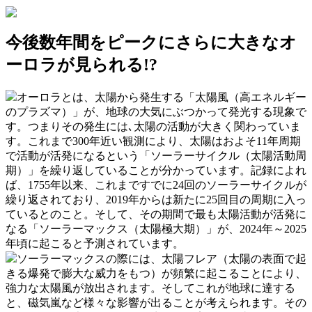
今後数年間をピークにさらに大きなオ
ーロラが見られる!?
オーロラとは、太陽から発生する「太陽風（高エネルギー
のプラズマ）」が、地球の大気にぶつかって発光する現象で
す。つまりその発生には､太陽の活動が大きく関わっていま
す。これまで300年近い観測により、太陽はおよそ11年周期
で活動が活発になるという「ソーラーサイクル（太陽活動周
期）」を繰り返していることが分かっています。記録によれ
ば、1755年以来、これまですでに24回のソーラーサイクルが
繰り返されており、2019年からは新たに25回目の周期に入っ
ているとのこと。そして、その期間で最も太陽活動が活発に
なる「ソーラーマックス（太陽極大期）」が、2024年～2025
年頃に起こると予測されています。
ソーラーマックスの際には、太陽フレア（太陽の表面で起
きる爆発で膨大な威力をもつ）が頻繁に起こることにより、
強力な太陽風が放出されます。そしてこれが地球に達する
と、磁気嵐など様々な影響が出ることが考えられます。その