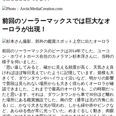
Photo：ArcticMediaCreation.com
前回のソーラーマックスでは巨大なオ
ーロラが出現！
杉本さん撮影、郊外の鑑賞スポット上空に出たオーロラ
前回のソーラーマックスのピークは2014年でした。ユーコ
ン・ホワイトホース在住のカメラマン杉本淳さんに、当時の
様子を伺いました。
「思い返してみると、確かに見える頻度が高く、天気さえ良
ければほぼ毎日見えていたように記憶しています。規模も大
きくて、ダウンタウンやハイウェイ沿いなど、明かりの影響
で普段は見られない場所からも大きく揺らめくオーロラが確
認できました。これまでで最高のオーロラも、この時期だっ
たと思います。それは、ダウンタウンから車で30分ほど離れ
た場所にある鑑賞施設でした。南の空（通常は北の方角に出
る）に、かなり大きな光が現われ、しかも緑や赤やピンクな
ど、あらゆる色が常に光っていた。めまぐるしく動き、肉眼