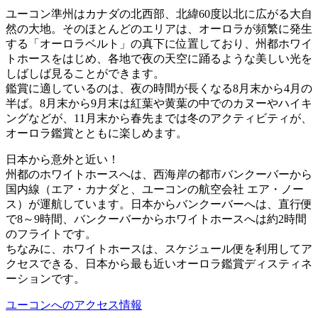
ユーコン準州はカナダの北西部、北緯60度以北に広がる大自
然の大地。そのほとんどのエリアは、オーロラが頻繁に発生
する「オーロラベルト」の真下に位置しており、州都ホワイ
トホースをはじめ、各地で夜の天空に踊るような美しい光を
しばしば見ることができます。
鑑賞に適しているのは、夜の時間が長くなる8月末から4月の
半ば。8月末から9月末は紅葉や黄葉の中でのカヌーやハイキ
ングなどが、11月末から春先までは冬のアクティビティが、
オーロラ鑑賞とともに楽しめます。
日本から意外と近い！
州都のホワイトホースへは、西海岸の都市バンクーバーから
国内線（エア・カナダと、ユーコンの航空会社 エア・ノー
ス）が運航しています。日本からバンクーバーへは、直行便
で8～9時間、バンクーバーからホワイトホースへは約2時間
のフライトです。
ちなみに、ホワイトホースは、スケジュール便を利用してア
クセスできる、日本から最も近いオーロラ鑑賞ディスティネ
ーションです。
ユーコンへのアクセス情報